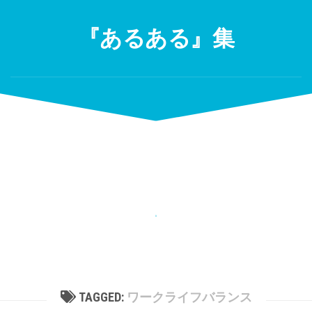
Skip
to
『あるある』集
content
TAGGED:
ワークライフバランス